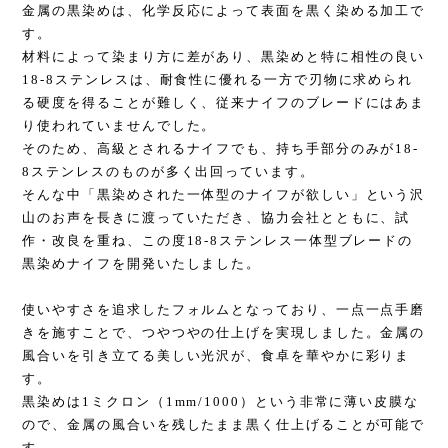
金属の黒染めは、化学反応によって表面を黒く染める加工で
す。
材料によって染まり方に差があり、黒染めと特に相性の良い
18-8ステンレスは、耐食性に優れる一方で刃物に求められ
る硬度を得ることが難しく、従来ナイフのブレードにはあま
り使われていませんでした。
そのため、高級とされるナイフでも、持ち手部分のみが18-
8ステンレスのものが多く出回っています。
そんな中「黒染めされた一体型のナイフが欲しい」という沢
山のお声を長きに渡っていただき、協力会社とともに、試
作・改良を重ね、この度18-8ステンレス一体型ブレードの
黒染めナイフを開発いたしました。
使いやすさを追求したフォルムとなっており、一点一点手磨
きを施すことで、つやつやの仕上げを実現しました。金属の
風合いを引き立てる美しい光沢が、食卓を華やかに彩りま
す。
黒染めは1ミクロン（1mm/1000）という非常に薄い皮膜な
ので、金属の風合いを残したまま黒く仕上げることが可能で
す。