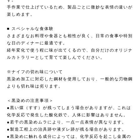
手作業で仕上げているため、製品ごとに微妙な表情の違いが
楽しめます。
■ スペシャルな食体験
さまざまなお料理や食器とも相性が良く、日常の食事や特別
な日のディナーに最適です。
経年変化で使う程に味が出てくるので、自分だけのオリジナ
ルカトラリーとして育てて楽しんでください。
※ナイフの切れ味について
黒染め加工に対応した鋼材を使用しており、一般的な刃物鋼
よりも切れ味は劣ります。
＜黒染めの注意事項＞
●黒い煤（すす）が残ってしまう場合がありますが、これは
化学反応で発生した酸化鉄で、人体に影響はありません。
●若干の黒染めムラにより、一点一点表情が異なります。
●製造工程上の治具跡や液ダレ跡が残る場合があります。
●黒染めに触れる成分によっては、化学反応を起こし金属の