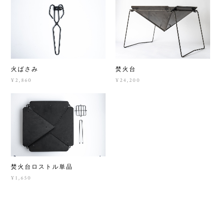
火ばさみ
焚火台
¥2,860
¥24,200
焚火台ロストル単品
¥1,650