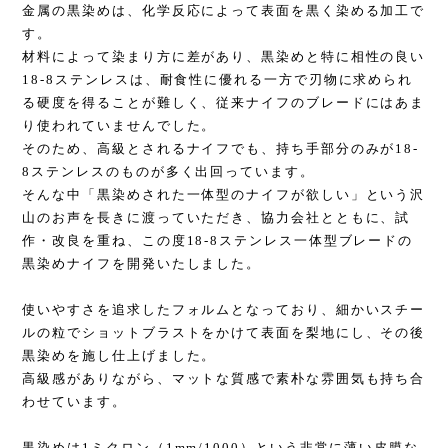
金属の黒染めは、化学反応によって表面を黒く染める加工で
す。
材料によって染まり方に差があり、黒染めと特に相性の良い
18-8ステンレスは、耐食性に優れる一方で刃物に求められ
る硬度を得ることが難しく、従来ナイフのブレードにはあま
り使われていませんでした。
そのため、高級とされるナイフでも、持ち手部分のみが18-
8ステンレスのものが多く出回っています。
そんな中「黒染めされた一体型のナイフが欲しい」という沢
山のお声を長きに渡っていただき、協力会社とともに、試
作・改良を重ね、この度18-8ステンレス一体型ブレードの
黒染めナイフを開発いたしました。
使いやすさを追求したフォルムとなっており、細かいスチー
ルの粒でショットブラストをかけて表面を梨地にし、その後
黒染めを施し仕上げました。
高級感がありながら、マットな質感で素朴な雰囲気も持ち合
わせています。
黒染めは1ミクロン（1mm/1000）という非常に薄い皮膜な