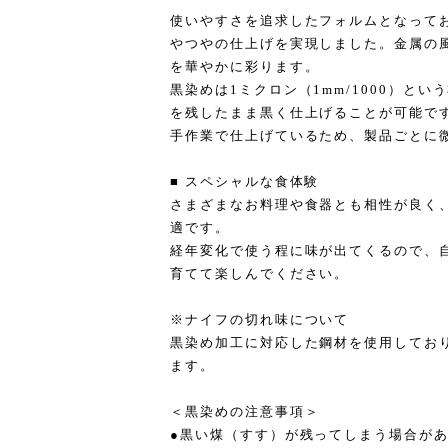
使いやすさを追求したフォルムとなって
やつやの仕上げを実現しました。金属の
を華やかに彩ります。
黒染めは1ミクロン（1mm/1000）と
を残したまま黒く仕上げることが可能で
手作業で仕上げているため、製品ごとに
■ スペシャルな食体験
さまざまなお料理や食器とも相性が良く
適です。
経年変化で使う程に味が出てくるので、
育てて楽しんでください。
※ナイフの切れ味について
黒染め加工に対応した鋼材を使用してお
ます。
＜黒染めの注意事項＞
●黒い煤（すす）が残ってしまう場合が