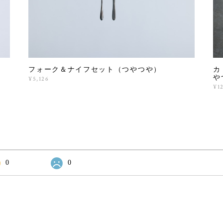
フォーク＆ナイフセット（つやつや）
カ
や
¥5,126
¥12
0
0