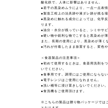
酸化鉄で、人体に影響はありません。
●若干の黒染めムラにより、一点一点表
●製造工程上の治具跡や液ダレ跡が残る
●黒染めに触れる成分によっては、化学
ります。
●油分・水分が残っていると、シミやサ
●硬い物や鋭利な物でこすると黒染めが
また、長期の使用により、黒染めが薄く
●汚れが付着したまま放置すると、変色
＜食器製品の注意事項＞
●初めて使用するときは、食器用洗剤を
いでください。
●食事用です。調理にはご使用にならな
●電子レンジはご使用になれません。
●洗い桶等に浸け置きしないでください
●食洗機をご使用頂けます。
※こちらの製品は贈り物パッケージでは
となります。